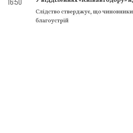
16:50
У відділеннях «Київавтодору» 
Слідство стверджує, що чиновники 
благоустрій