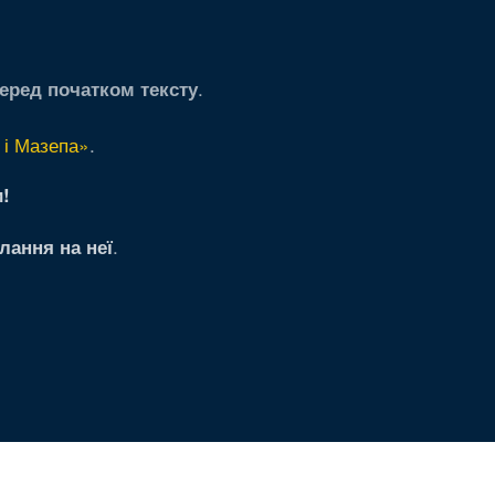
.
еред початком тексту
 і Мазепа»
.
!
.
лання на неї