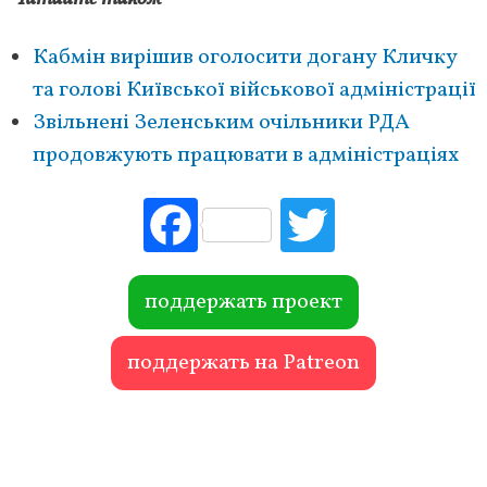
Кабмін вирішив оголосити догану Кличку
та голові Київської військової адміністрації
Звільнені Зеленським очільники РДА
продовжують працювати в адміністраціях
Fac
Tw
ebo
itte
ok
r
поддержать проект
поддержать на Patreon