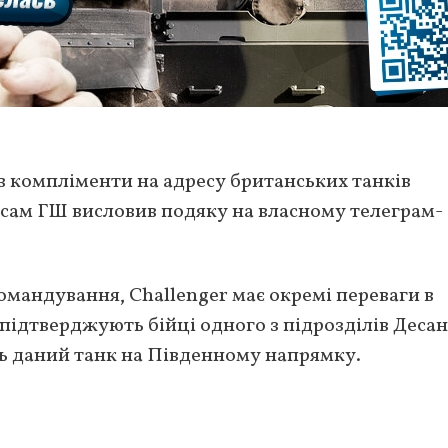
 компліменти на адресу британських танків
 а сам ГШ висловив подяку на власному телеграм-
омандування, Challenger має окремі переваги в
підтверджують бійці одного з підрозділів Деса
ь даний танк на Південному напрямку.