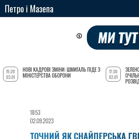
Петро і Мазепа
Перейти
до
основного
вмісту
НОВІ КАДРОВІ ЗМІНИ: ШМИГАЛЬ ПІДЕ З
ЗЕЛЕН
15:20
17:30
МІНІСТЕРСТВА ОБОРОНИ
ОЧІЛЬ
03.01
02.01
РОЗВІ
18:53
02.09.2023
ТОЧНИЙ ЯК СНАЙПЕРСЬКА ГВ