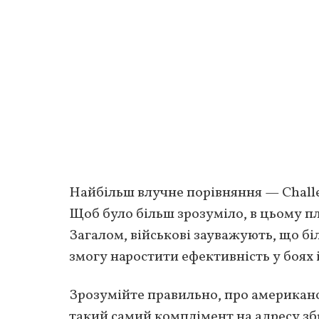
Найбільш влучне порівняння — Challe
Щоб було більш зрозуміло, в цьому п
Загалом, військові зауважують, що біл
змогу наростити ефективність у боях 
Зрозумійте правильно, про американс
такий самий комплімент на адресу зб