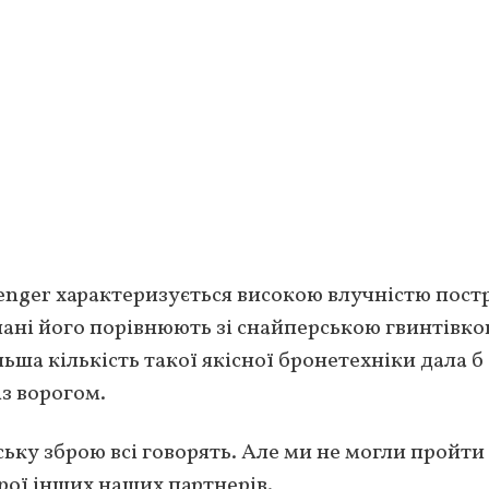
nger характеризується високою влучністю постр
лані його порівнюють зі снайперською гвинтівко
ьша кількість такої якісної бронетехніки дала б
із ворогом.
ьку зброю всі говорять. Але ми не могли пройти
рої інших наших партнерів.