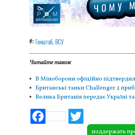
#
Генштаб
ВСУ
Читайте також
В Міноборони офіційно підтвердили
Британські танки Challenger 2 приб
Велика Британія передає Україні та
Fac
Tw
ebo
itte
ok
r
поддержать пр