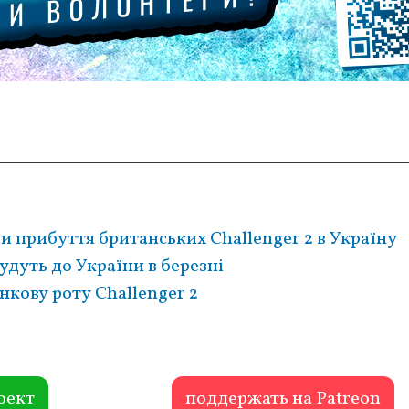
 прибуття британських Challenger 2 в Україну
удуть до України в березні
нкову роту Challenger 2
оект
поддержать на Patreon