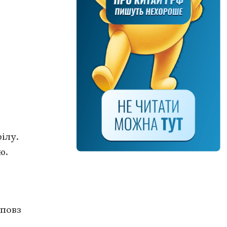
ілу.
ю.
 повз