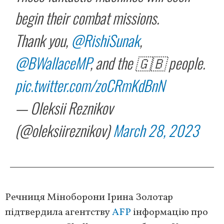
begin their combat missions.
Thank you,
@RishiSunak
,
@BWallaceMP
, and the 🇬🇧 people.
pic.twitter.com/zoCRmKdBnN
— Oleksii Reznikov
(@oleksiireznikov)
March 28, 2023
Речниця Міноборони Ірина Золотар
підтвердила агентству
AFP
інформацію про