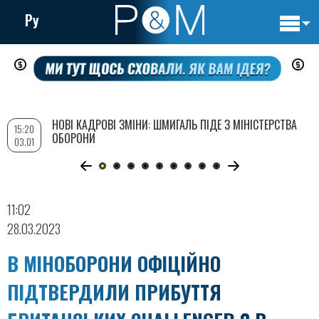
Ру
Основн
Перейти
навигац
до
основного
вмісту
НОВІ КАДРОВІ ЗМІНИ: ШМИГАЛЬ ПІДЕ З МІНІСТЕРСТВА
15:20
ОБОРОНИ
03.01
11:02
28.03.2023
В МІНОБОРОНИ ОФІЦІЙНО
ПІДТВЕРДИЛИ ПРИБУТТЯ