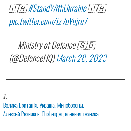
🇺🇦
#StandWithUkraine
🇺🇦
pic.twitter.com/tzVuYujrc7
— Ministry of Defence 🇬🇧
(@DefenceHQ)
March 28, 2023
#
Велика Британія
Україна
Минобороны
Алексей Резников
Challenger
военная техника