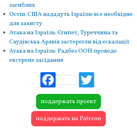
загиблих
Остін: США нададуть Ізраїлю все необхідне
для захисту
Атака на Ізраїль: Єгипет, Туреччина та
Саудівська Аравія застерегли від ескалації
Атака на Ізраїль: Радбез ООН проведе
екстрене засідання
Fac
Tw
ebo
itte
ok
r
поддержать проект
поддержать на Patreon