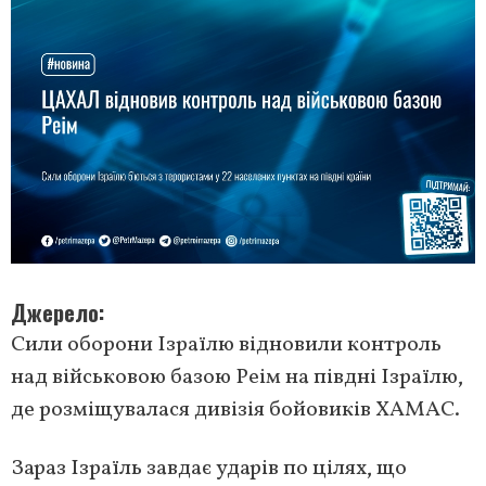
Джерело
Сили оборони Ізраїлю відновили контроль
над військовою базою Реім на півдні Ізраїлю,
де розміщувалася дивізія бойовиків ХАМАС.
Зараз Ізраїль завдає ударів по цілях, що