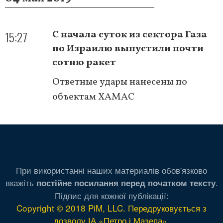
15:27
С начала суток из сектора Газа
по Израилю выпустили почти
сотню ракет
Ответные удары нанесены по
объектам ХАМАС
При використанні наших материалів обов'язково
вкажіть
.
постійне посилання перед початком тексту
Підпис для кожної публікації:
Copyright © 2018 PiM, LLC. Передруковується з
дозволу ІА «Петро і Мазепа»
.