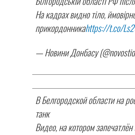
Білгородській області РФ післ
На кадрах видно тіло, ймовірно
прикордонника
https://t.co/L
— Новини Донбасу (@novostid
В Белгородской области на р
танк
Видео, на котором запечатлён 