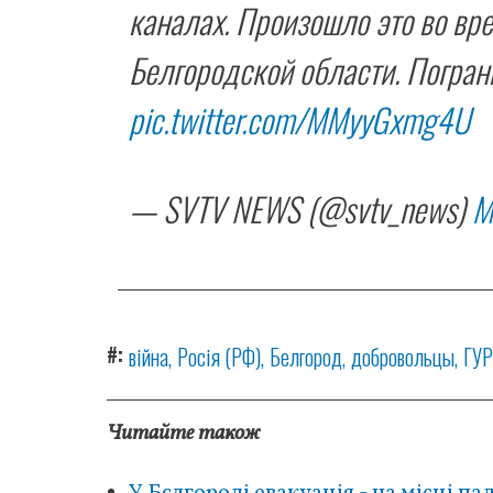
каналах. Произошло это во вр
Белгородской области. Погра
pic.twitter.com/MMyyGxmg4U
— SVTV NEWS (@svtv_news)
M
#
війна
Росія (РФ)
Белгород
добровольцы
ГУР
Читайте також
У Бєлгороді евакуація - на місці 