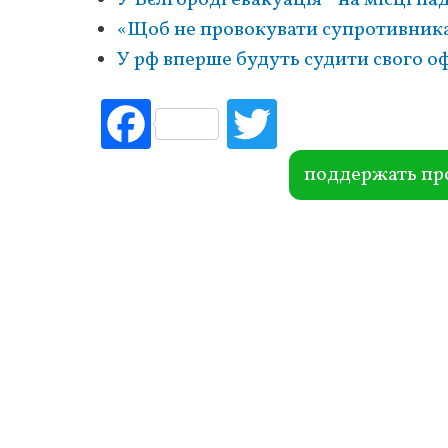
«Щоб не провокувати супротивника»
У рф вперше будуть судити свого о
Fac
Tw
ebo
itte
ok
r
поддержать пр