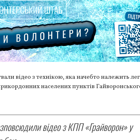
вали відео з технікою, яка начебто належить ле
ї прикордонних населених пунктів Гайворонськог
озповсюдили відео з КПП «Грайворон» у