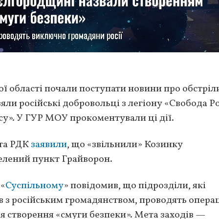
кої області почали поступати новини про обстріл
взяли російські добровольці з легіону «Свобода Ро
су». У ГУР МОУ прокоментували ці дії.
 та РДК
заявили
, що «звільнили» Козинку
селений пункт Грайворон.
 «
Суспільному
» повідомив, що підрозділи, які
в з російським громадянством, проводять опера
ля створення «смуги безпеки». Мета заходів —