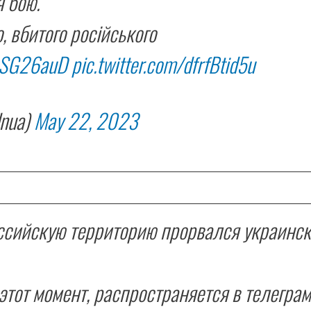
я бою.
, вбитого російського
s2SG26auD
pic.twitter.com/dfrfBtid5u
nua)
May 22, 2023
оссийскую территорию прорвался украинс
этот момент, распространяется в телеграм