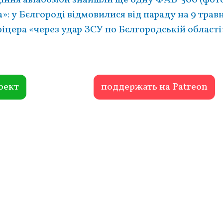
: у Бєлгороді відмовилися від параду на 9 трав
фіцера «через удар ЗСУ по Бєлгородській област
оект
поддержать на Patreon