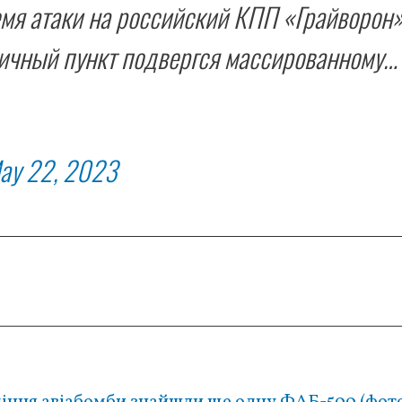
емя атаки на российский КПП «Грайворон»
ничный пункт подвергся массированному…
ay 22, 2023
падіння авіабомби знайшли ще одну ФАБ-500 (фот