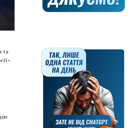
и та
сії»
цію