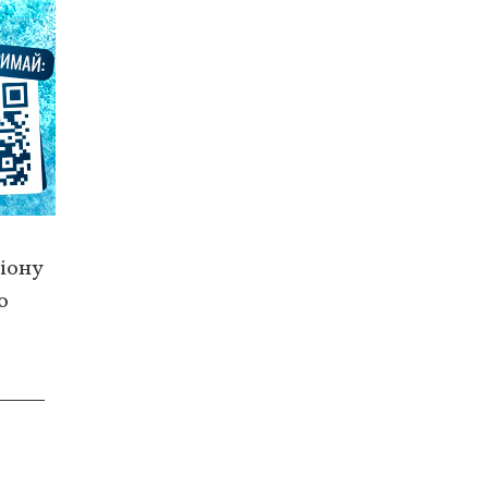
гіону
о