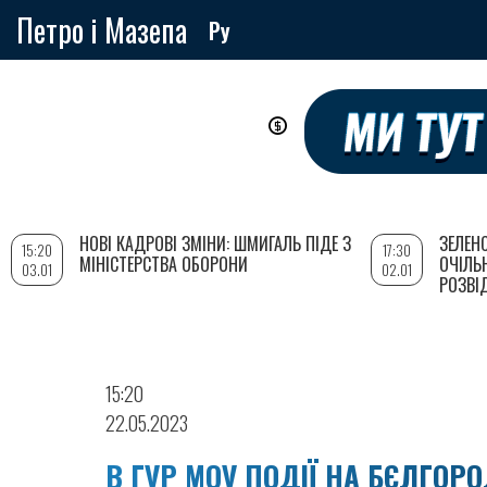
Петро і Мазепа
Ру
Перейти
до
основного
вмісту
НОВІ КАДРОВІ ЗМІНИ: ШМИГАЛЬ ПІДЕ З
ЗЕЛЕН
15:20
17:30
МІНІСТЕРСТВА ОБОРОНИ
ОЧІЛЬ
03.01
02.01
РОЗВІ
15:20
22.05.2023
В ГУР МОУ ПОДІЇ НА БЄЛГО