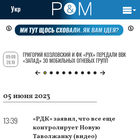
Укр
Основн
Перейти
навигац
к
основному
содержанию
ГРИГОРИЙ КОЗЛОВСКИЙ И ФК «РУХ» ПЕРЕДАЛИ ВВК
09:08
«ЗАПАД» 30 МОБИЛЬНЫХ ОГНЕВЫХ ГРУПП
28.10
05 июня 2023
13:39
«РДК» заявил, что все еще
контролирует Новую
Таволжанку (видео)