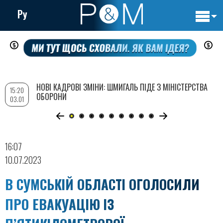
Ру
Основн
Перейти
навигац
до
основного
вмісту
НОВІ КАДРОВІ ЗМІНИ: ШМИГАЛЬ ПІДЕ З МІНІСТЕРСТВА
15:20
ОБОРОНИ
03.01
16:07
10.07.2023
В СУМСЬКІЙ ОБЛАСТІ ОГОЛОСИЛИ
ПРО ЕВАКУАЦІЮ ІЗ