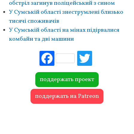
обстріл загинув поліцейський з сином
У Сумській області знеструмлені близько
тисячі споживачів
У Сумській області на мінах підірвалися
комбайн та дві машини
Fac
Tw
ebo
itte
ok
r
поддержать проект
поддержать на Patreon