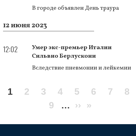
В городе объявлен День траура
12 июня 2023
12:02
Умер экс-премьер Италии
Сильвио Берлускони
Вследствие пневмонии и лейкемии
Нумерация
Текущая
1
Page
2
Page
3
Page
4
Page
5
Page
6
Page
7
Pa
8
страниц
страница
Page
9
…
Следующая
››
Последня
»
страница
страница