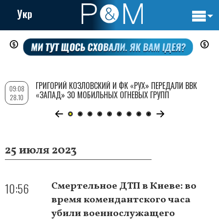
Укр
Основн
Перейти
навигац
к
основному
содержанию
ГРИГОРИЙ КОЗЛОВСКИЙ И ФК «РУХ» ПЕРЕДАЛИ ВВК
09:08
«ЗАПАД» 30 МОБИЛЬНЫХ ОГНЕВЫХ ГРУПП
28.10
25 июля 2023
10:56
Смертельное ДТП в Киеве: во
время комендантского часа
убили военнослужащего