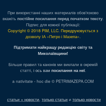
При використанні наших материалів обов'язково
вкажіть
.
постійне посилання перед початком тексту
Підпис для кожної публікації:
Copyright © 2018 PiM, LLC. Передруковується з
дозволу ІА «Петро і Мазепа»
.
Підтримати найкращу редакцію світу та
Миколаївщини!
Більше правил та канонів ми виклали в окремій
статті,
і ось вам
.
посилання на неї
a nativitate - hoc die © PETRIMAZEPA.COM
статьи + новости
,
только статьи
и
только новости