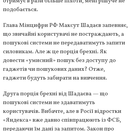
отримує в рази більше піхоти, мені рішуче не
подобається.
Глава Мінцифри РФ Максут Шадаєв запевняє,
що звичайні користувачі не постраждають, а
пошукові системи не передаватимуть запити
силовикам. Але ж це порція брехні. Як
довести «умисний» пошук без доступу до
гаджетів чи пошукових даних? Отже,
гаджети будуть забирати на вивчення.
Друга порція брехні від Шадаєва — що
пошукові системи не здаватимуть
користувачів. Вибачте, але в Росії відростки
«Яндекса» вже давно співпрацюють із ФСБ,
передаючи їм дані за запитом. Закон про