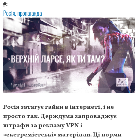
#
Росія
пропаганда
Росія затягує гайки в інтернеті, і не
просто так. Держдума запроваджує
штрафи за рекламу VPN і
«екстремістські» матеріали. Ці норми