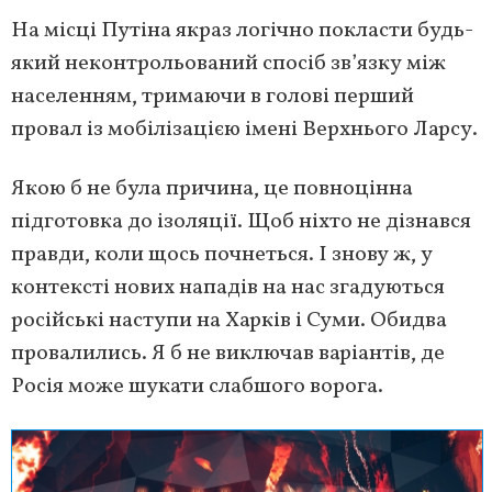
На місці Путіна якраз логічно покласти будь-
який неконтрольований спосіб зв’язку між
населенням, тримаючи в голові перший
провал із мобілізацією імені Верхнього Ларсу.
Якою б не була причина, це повноцінна
підготовка до ізоляції. Щоб ніхто не дізнався
правди, коли щось почнеться. І знову ж, у
контексті нових нападів на нас згадуються
російські наступи на Харків і Суми. Обидва
провалились. Я б не виключав варіантів, де
Росія може шукати слабшого ворога.