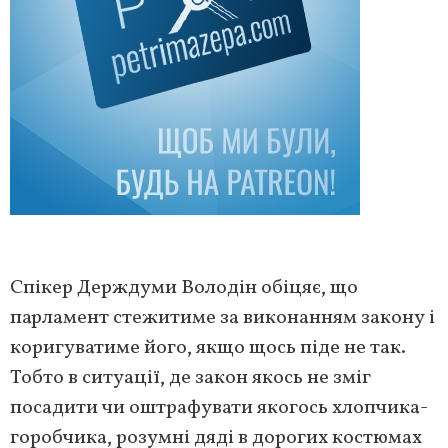
Спікер Держдуми Володін обіцяє, що
парламент стежитиме за виконанням закону і
коригуватиме його, якщо щось піде не так.
Тобто в ситуації, де закон якось не зміг
посадити чи оштрафувати якогось хлопчика-
горобчика, розумні дяді в дорогих костюмах