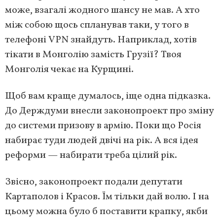
може, взагалі жодного шансу не мав. А хто
між собою щось спланував таки, у того в
телефоні VPN знайдуть. Наприклад, хотів
тікати в Монголію замість Грузії? Твоя
Монголія чекає на Курщині.
Щоб вам краще думалось, іще одна підказка.
До Держдуми внесли законопроект про зміну
до системи призову в армію. Поки що Росія
набирає туди людей двічі на рік. А вся ідея
реформи — набирати треба цілий рік.
Звісно, законопроект подали депутати
Картаполов і Красов. Їм тільки дай волю. І на
цьому можна було б поставити крапку, якби