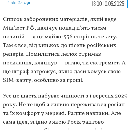
Rusłan Szoszyn
18:00 10.05.2025
Список заборонених матеріалів, який веде
Мін’юст РФ, налічує понад п’ять тисяч
позицій — а це майже 536 сторінок тексту.
Там є все, від книжок до пісень російських
реперів. Помилитися легко: отримав
посилання, клацнув — вітаю, ти екстреміст. А
ще штраф загрожує, якщо даси комусь свою
SIM-карту, особливо за гроші.
Усе це щастя набуває чинності з 1 вересня 2025
року. Не те щоб я сильно переживав за росіян
та їх комфорт у мережі. Радше навпаки. Але
сама ідея, згідно з якою Росія раптово