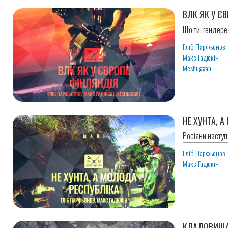
ВЛК ЯК У Є
Що ти, гендер
Гліб Парфьонов
Макс Гадюкін
Meshuggah
НЕ ХУНТА, 
Росіяни наступ
Гліб Парфьонов
Макс Гадюкін
КЛАДОВИЩА 