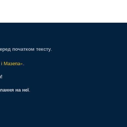
.
еред початком тексту
 і Мазепа»
.
!
.
лання на неї