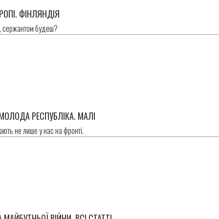
ВРОПІ. ФІНЛЯНДІЯ
е, сержантом будеш?
А МОЛОДА РЕСПУБЛІКА. МАЛІ
ають не лише у нас на фронті.
МАЙБУТНЬОЇ ВІЙНИ. ВСІ СТАТТІ