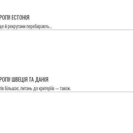
РОПІ! ЕСТОНІЯ
 ще й рекрутами перебирають…
РОПІ! ШВЕЦІЯ ТА ДАНІЯ
утів більшає, питань до критеріїв — також.