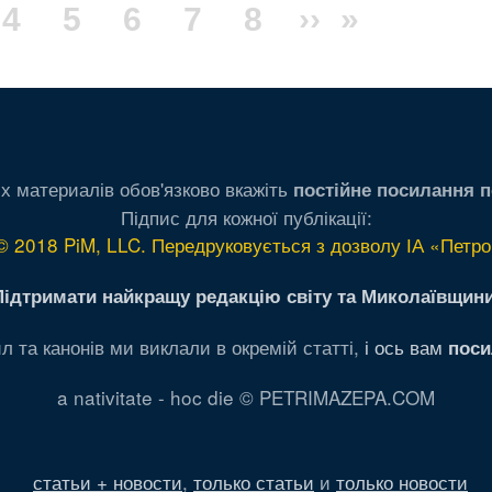
ка
рінка
Сторінка
4
Сторінка
5
Сторінка
6
Сторінка
7
Сторінка
8
Наступна
››
Остання
»
сторінка
сторінка
х материалів обов'язково вкажіть
постійне посилання п
Підпис для кожної публікації:
© 2018 PiM, LLC. Передруковується з дозволу ІА «Петро
Підтримати найкращу редакцію світу та Миколаївщини
л та канонів ми виклали в окремій статті,
і ось вам
поси
a nativitate - hoc die © PETRIMAZEPA.COM
статьи + новости
,
только статьи
и
только новости