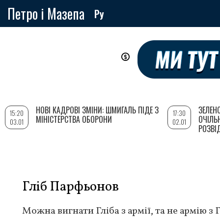
Петро і Мазепа
Ру
Перейти
до
основного
вмісту
НОВІ КАДРОВІ ЗМІНИ: ШМИГАЛЬ ПІДЕ З
ЗЕЛЕН
15:20
17:30
МІНІСТЕРСТВА ОБОРОНИ
ОЧІЛЬ
03.01
02.01
РОЗВІ
Гліб Парфьонов
Можна вигнати Гліба з армії, та не армію з Г