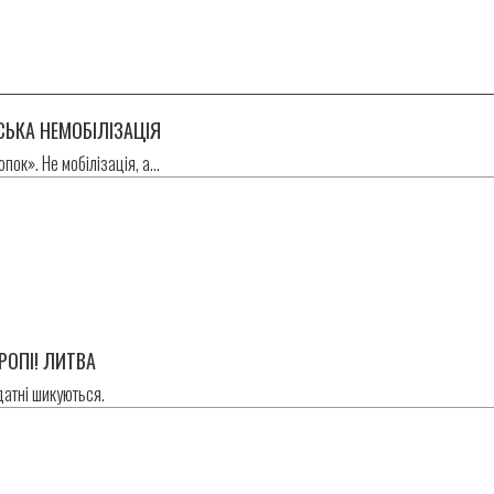
СЬКА НЕМОБІЛІЗАЦІЯ
опок». Не мобілізація, а…
РОПІ! ЛИТВА
атні шикуються.