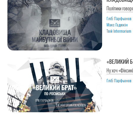
Політики говоря
Гліб Парфьонов
Макс Гадюкін
Твій Intermarium
«ВЕЛИКИЙ Б
Ну хоч «Фіксик
Гліб Парфьонов
Розбивка