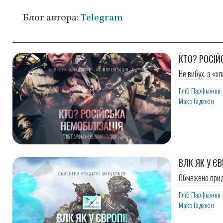
Блог автора:
Telegram
КТО? РОСІЙ
Не вибух, а «хл
Гліб Парфьонов
Макс Гадюкін
ВЛК ЯК У ЄВ
Обмежено прид
Гліб Парфьонов
Макс Гадюкін