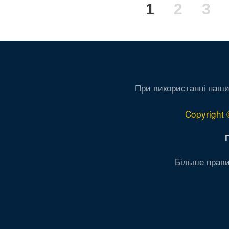
Поточна
1
Сторін
2
Сто
3
на
сторінки
сторінка
При використанні наши
Copyright 
Більше прави