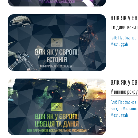
ВЛК ЯК У ЄВ
Ти диви, вони
Гліб Парфьонов
Meshuggah
ВЛК ЯК У ЄВ
У вікінгів рекр
Гліб Парфьонов
Богдан Мельник
Meshuggah