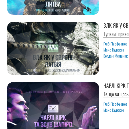
ВЛК ЯК У ЄВ
Тут вам і призо
Гліб Парфьонов
Макс Гадюкін
Богдан Мельник
ЧАРЛІ КІРК 
Те, що ви щось
Гліб Парфьонов
Макс Гадюкін