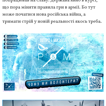
попрацював на славу. Держава явно в курсі,
що пора міняти правила гри в армії. Бо тут
може початися нова російська війна, а
тримати стрій у новій реальності якось треба.