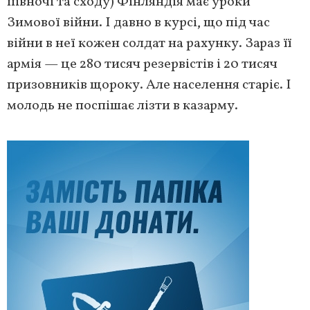
півночі та сходу) Фінляндія має уроки
Зимової війни. І давно в курсі, що під час
війни в неї кожен солдат на рахунку. Зараз її
армія — це 280 тисяч резервістів і 20 тисяч
призовників щороку. Але населення старіє. І
молодь не поспішає лізти в казарму.