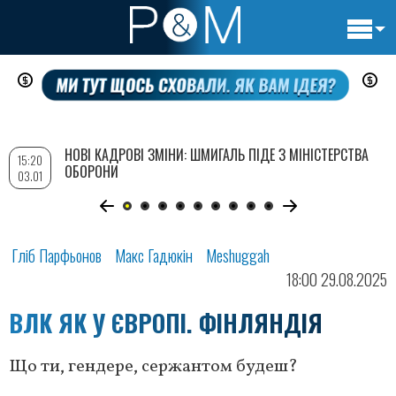
Основн
Перейти
навигац
до
основного
вмісту
НОВІ КАДРОВІ ЗМІНИ: ШМИГАЛЬ ПІДЕ З МІНІСТЕРСТВА
15:20
ОБОРОНИ
03.01
Гліб Парфьонов
Макс Гадюкін
Meshuggah
18:00 29.08.2025
ВЛК ЯК У ЄВРОПІ. ФІНЛЯНДІЯ
Що ти, гендере, сержантом будеш?