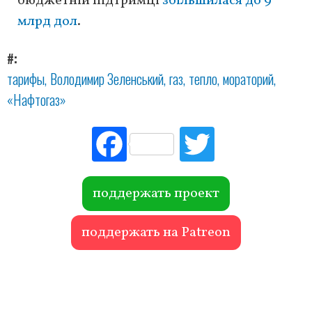
бюджетній підтримці
збільшилася до 9
млрд дол
.
#
тарифы
Володимир Зеленський
газ
тепло
мораторий
«Нафтогаз»
Fac
Tw
ebo
itte
ok
r
поддержать проект
поддержать на Patreon