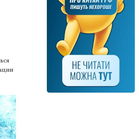
ться
кации