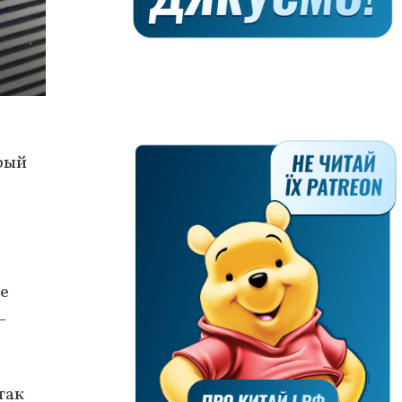
рый
е
—
так