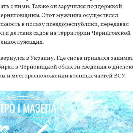
ать с ними. Также он заручился поддержкой
Черниговщины. Этот мужчина осуществлял
ьность в пользу псевдореспублики, передавал
 и детских садов на территории Черниговской
военнослужащих.
вернулся в Украину. Где снова принялся занима
собирал в Черновицкой области сведения о дисло
ры и месторасположении военных частей ВСУ.