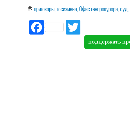
#
приговоры
госизмена
Офис генпрокурора
суд
Fac
Tw
ebo
itte
ok
r
поддержать пр