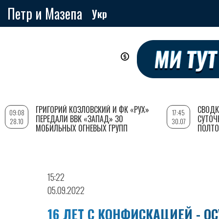
Петр и Мазепа
Укр
Перейти
к
основному
содержанию
ГРИГОРИЙ КОЗЛОВСКИЙ И ФК «РУХ»
СВОДК
09:08
17:45
ПЕРЕДАЛИ ВВК «ЗАПАД» 30
СУТОЧ
28.10
30.07
МОБИЛЬНЫХ ОГНЕВЫХ ГРУПП
ПОЛТО
15:22
05.09.2022
16 ЛЕТ С КОНФИСКАЦИЕЙ - 