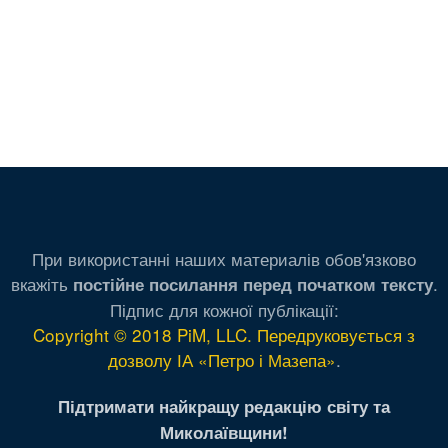
При використанні наших материалів обов'язково
вкажіть
.
постійне посилання перед початком тексту
Підпис для кожної публікації:
Copyright © 2018 PiM, LLC. Передруковується з
дозволу ІА «Петро і Мазепа»
.
Підтримати найкращу редакцію світу та
Миколаївщини!