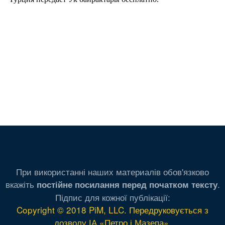
При використанні наших материалів обов'язково
вкажіть
.
постійне посилання перед початком тексту
Підпис для кожної публікації:
Copyright © 2018 PiM, LLC. Передруковується з
дозволу ІА «Петро і Мазепа»
.