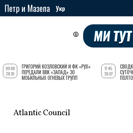
Петр и Мазепа
Укр
Перейти
к
основному
содержанию
ГРИГОРИЙ КОЗЛОВСКИЙ И ФК «РУХ»
СВОДК
09:08
17:45
ПЕРЕДАЛИ ВВК «ЗАПАД» 30
СУТОЧ
28.10
30.07
МОБИЛЬНЫХ ОГНЕВЫХ ГРУПП
ПОЛТО
Atlantic Council