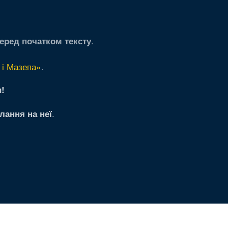
.
еред початком тексту
 і Мазепа»
.
!
.
лання на неї