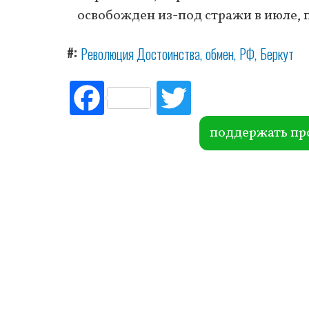
освобожден из-под стражи в июле, 
#
Революция Достоинства
обмен
РФ
Беркут
Fac
Tw
ebo
itte
ok
r
поддержать пр