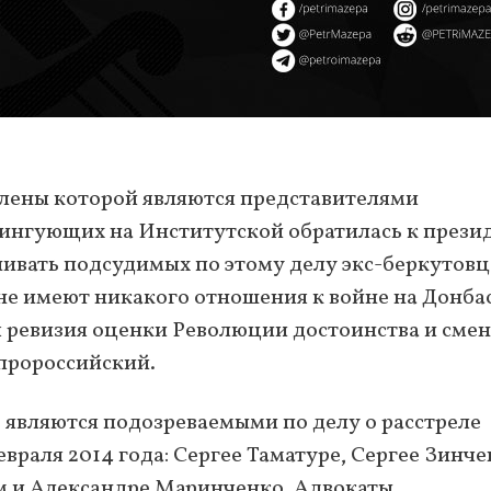
члены которой являются представителями
тингующих на Институтской обратилась к прези
нивать подсудимых по этому делу экс-беркутовц
е имеют никакого отношения к войне на Донбас
я ревизия оценки Революции достоинства и смен
 пророссийский.
е являются подозреваемыми по делу о расстреле
враля 2014 года: Сергее Таматуре, Сергее Зинче
м и Александре Маринченко. Адвокаты