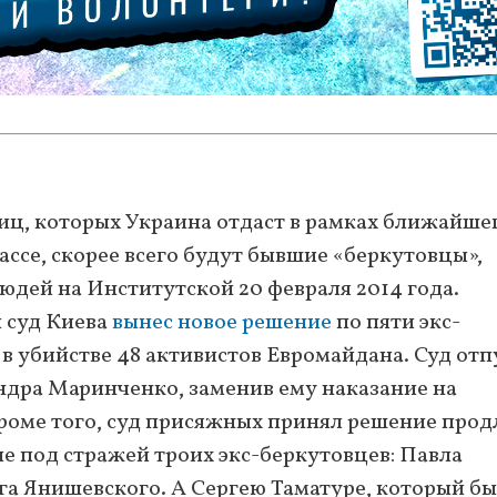
 лиц, которых Украина отдаст в рамках ближайше
ссе, скорее всего будут бывшие «беркутовцы»,
людей на Институтской 20 февраля 2014 года.
 суд Киева
вынес новое решение
по пяти экс-
в убийстве 48 активистов Евромайдана. Суд отп
ндра Маринченко, заменив ему наказание на
роме того, суд присяжных принял решение прод
ие под стражей троих экс-беркутовцев: Павла
га Янишевского. А Сергею Таматуре, который б