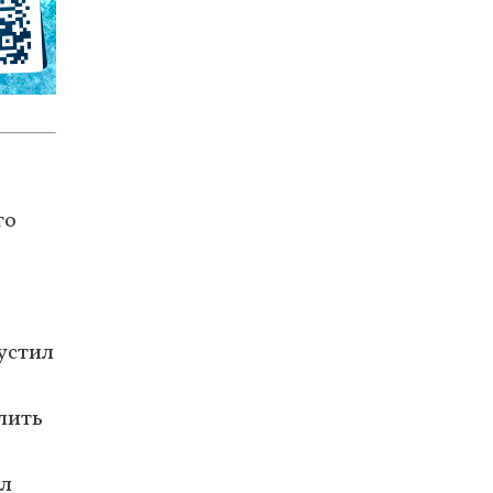
го
устил
лить
ыл