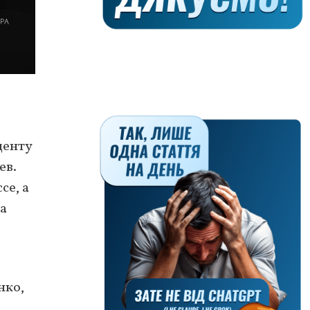
денту
ев.
се, а
а
нко,