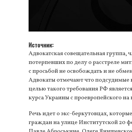
Источник
Адвокатская совещательная группа, 
потерпевших по делу о расстреле ми
с просьбой не освобождать и не обме
Адвокаты отмечают что подсудимые н
целью такого требования РФ являетс
курса Украины с проевропейского на
Речь идет о экс-беркутовцах, которы
граждан на улице Институтской 20 фе
Павле Аброськине, Олеге Янишевско