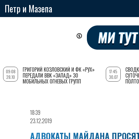
Петр и Мазепа
Перейти
к
основному
содержанию
ГРИГОРИЙ КОЗЛОВСКИЙ И ФК «РУХ»
СВОДК
09:08
17:45
ПЕРЕДАЛИ ВВК «ЗАПАД» 30
СУТОЧ
28.10
30.07
МОБИЛЬНЫХ ОГНЕВЫХ ГРУПП
ПОЛТО
18:39
23.12.2019
АДВОКАТЫ МАЙДАНА ПРОСЯТ 