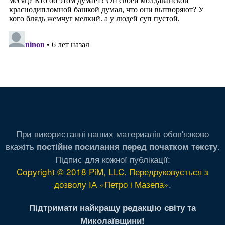
При використанні наших материалів обов'язково
вкажіть
.
постійне посилання перед початком тексту
Підпис для кожної публікації:
Copyright © 2018 PiM, LLC. Передруковується з
дозволу ІА «Петро і Мазепа»
.
Підтримати найкращу редакцію світу та
Миколаївщини!