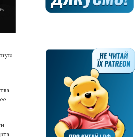
енную
ства
ее
ти
орта