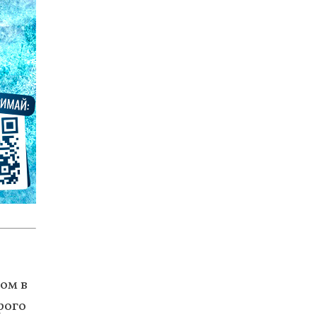
ом в
рого