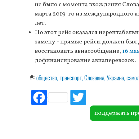
не было с момента вхождения Слова
марта 2019-го из международного а
лет.
Но этот рейс оказался нерентабель
замену - прямые рейсы должен был
восстановить авиасообщение,
16 ма
дофинансирование авиаперевозок.
#
общество
транспорт
Словакия
Украина
само
Fac
Tw
ebo
itte
ok
r
поддержать пр