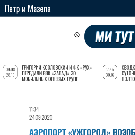
Петр и Мазепа
Перейти
к
основному
содержанию
ГРИГОРИЙ КОЗЛОВСКИЙ И ФК «РУХ»
СВОДК
09:08
17:45
ПЕРЕДАЛИ ВВК «ЗАПАД» 30
СУТОЧ
28.10
30.07
МОБИЛЬНЫХ ОГНЕВЫХ ГРУПП
ПОЛТО
11:34
24.09.2020
АЭРОПОРТ «УЖГОРОД» ВОЗОБ