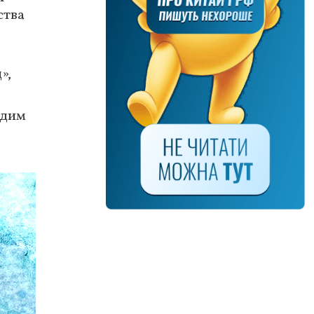
ства
»,
одим