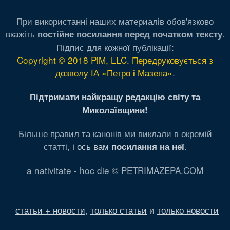
При використанні наших материалів обов'язково
вкажіть
.
постійне посилання перед початком тексту
Підпис для кожної публікації:
Copyright © 2018 PiM, LLC. Передруковується з
дозволу ІА «Петро і Мазепа»
.
Підтримати найкращу редакцію світу та
Миколаївщини!
Більше правил та канонів ми виклали в окремій
статті,
і ось вам
.
посилання на неї
a nativitate - hoc die © PETRIMAZEPA.COM
статьи + новости
,
только статьи
и
только новости