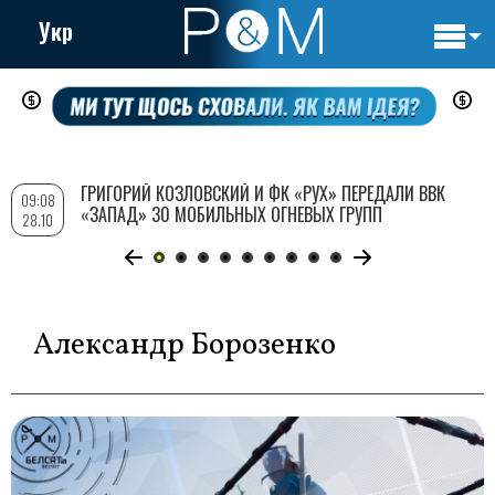
Укр
Основн
Перейти
навигац
к
основному
содержанию
ГРИГОРИЙ КОЗЛОВСКИЙ И ФК «РУХ» ПЕРЕДАЛИ ВВК
09:08
«ЗАПАД» 30 МОБИЛЬНЫХ ОГНЕВЫХ ГРУПП
28.10
Александр Борозенко