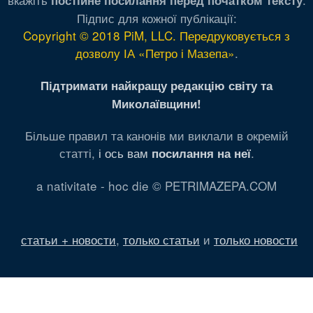
постійне посилання перед початком тексту
Підпис для кожної публікації:
Copyright © 2018 PiM, LLC. Передруковується з
дозволу ІА «Петро і Мазепа»
.
Підтримати найкращу редакцію світу та
Миколаївщини!
Більше правил та канонів ми виклали в окремій
статті,
і ось вам
.
посилання на неї
a nativitate - hoc die © PETRIMAZEPA.COM
статьи + новости
,
только статьи
и
только новости