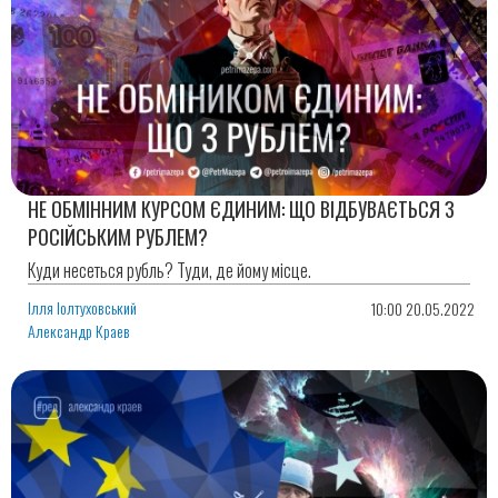
НЕ ОБМІННИМ КУРСОМ ЄДИНИМ: ЩО ВІДБУВАЄТЬСЯ З
РОСІЙСЬКИМ РУБЛЕМ?
Куди несеться рубль? Туди, де йому місце.
Ілля Іолтуховський
10:00 20.05.2022
Александр Краев