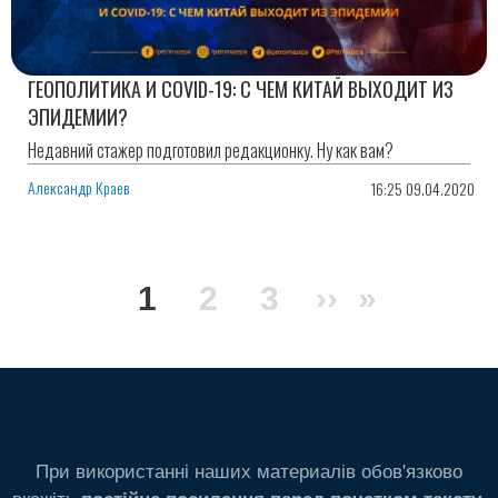
ГЕОПОЛИТИКА И COVID-19: С ЧЕМ КИТАЙ ВЫХОДИТ ИЗ
ЭПИДЕМИИ?
Недавний стажер подготовил редакционку. Ну как вам?
Александр Краев
16:25 09.04.2020
Нумерация
Текущая
1
Page
2
Page
3
Следующа
››
Послед
»
страниц
страница
страница
страниц
При використанні наших материалів обов'язково
вкажіть
.