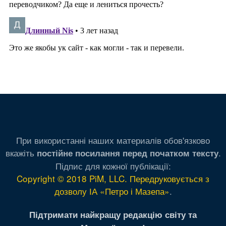
При використанні наших материалів обов'язково
вкажіть
.
постійне посилання перед початком тексту
Підпис для кожної публікації:
Copyright © 2018 PiM, LLC. Передруковується з
дозволу ІА «Петро і Мазепа»
.
Підтримати найкращу редакцію світу та