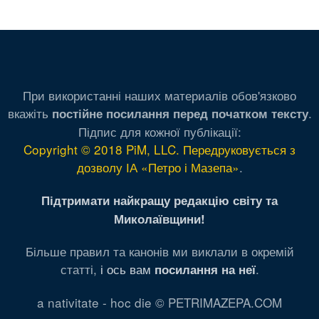
При використанні наших материалів обов'язково
вкажіть
.
постійне посилання перед початком тексту
Підпис для кожної публікації:
Copyright © 2018 PiM, LLC. Передруковується з
дозволу ІА «Петро і Мазепа»
.
Підтримати найкращу редакцію світу та
Миколаївщини!
Більше правил та канонів ми виклали в окремій
статті,
і ось вам
.
посилання на неї
a nativitate - hoc die © PETRIMAZEPA.COM