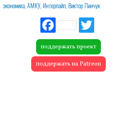
экономика
АМКУ
Интерпайп
Виктор Пинчук
Fac
Tw
ebo
itte
ok
r
поддержать проект
поддержать на Patreon