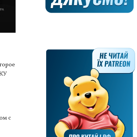
торое
МКУ
ом с