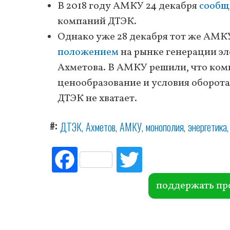
В 2018 году АМКУ 24 декабря
сообщ
компаний ДТЭК.
Однако уже 28 декабря тот же АМ
положением
на рынке генерации эл
Ахметова. В АМКУ решили, что комп
ценообразование и условия оборота
ДТЭК не хватает.
#
ДТЭК
Ахметов
АМКУ
монополия
энергетика
Fac
Tw
ebo
itte
ok
r
поддержать пр