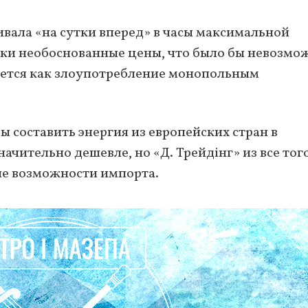
вала «на сутки вперед» в часы максимальной
ки необоснованные цены, что было бы невозмо
уется как злоупотребление монопольным
ы составить энергия из европейских стран в
начительно дешевле, но «Д. Трейдінг» из все тог
ые возможности импорта.