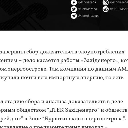
авершил сбор доказательств злоупотребления
ием – дело касается работы «Західенерго», ко
ком энергоострове. Там компания по данным А
купала почти всю импортную энергию, то есть
стадию сбора и анализа доказательств в деле
рным обществом “ДТЕК Західенерго” и обществ
рейдінг” в Зоне “Бурштинского энергоострова”.
ставление о предварительных выводах –