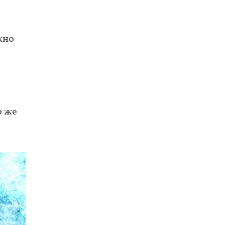
жно
о же