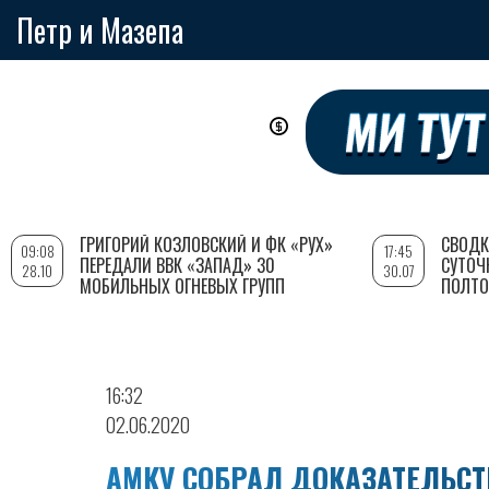
Петр и Мазепа
Перейти
к
основному
содержанию
ГРИГОРИЙ КОЗЛОВСКИЙ И ФК «РУХ»
СВОДК
09:08
17:45
ПЕРЕДАЛИ ВВК «ЗАПАД» 30
СУТОЧ
28.10
30.07
МОБИЛЬНЫХ ОГНЕВЫХ ГРУПП
ПОЛТО
16:32
02.06.2020
АМКУ СОБРАЛ ДОКАЗАТЕЛЬС