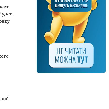
дает
будет
овку
лого
ьной
е