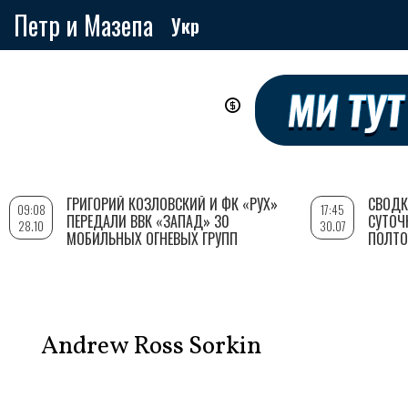
Петр и Мазепа
Укр
Перейти
к
основному
содержанию
ГРИГОРИЙ КОЗЛОВСКИЙ И ФК «РУХ»
СВОДК
09:08
17:45
ПЕРЕДАЛИ ВВК «ЗАПАД» 30
СУТОЧ
28.10
30.07
МОБИЛЬНЫХ ОГНЕВЫХ ГРУПП
ПОЛТО
Andrew Ross Sorkin