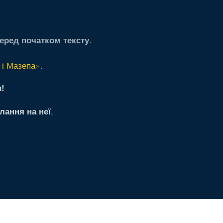
.
еред початком тексту
 і Мазепа»
.
!
.
лання на неї