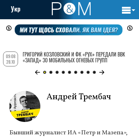
Укр
Основн
Перейти
навигац
к
основному
содержанию
ГРИГОРИЙ КОЗЛОВСКИЙ И ФК «РУХ» ПЕРЕДАЛИ ВВК
09:08
«ЗАПАД» 30 МОБИЛЬНЫХ ОГНЕВЫХ ГРУПП
28.10
Андрей Трембач
Бывший журналист ИА «Петр и Мазепа»,