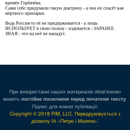
При використанні наших материалів обов'язково
вкажіть
.
постійне посилання перед початком тексту
Підпис для кожної публікації:
Copyright © 2018 PiM, LLC. Передруковується з
дозволу ІА «Петро і Мазепа»
.