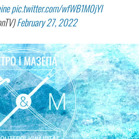
ine
pic.twitter.com/wfWB1M0jYI
onTV)
February 27, 2022