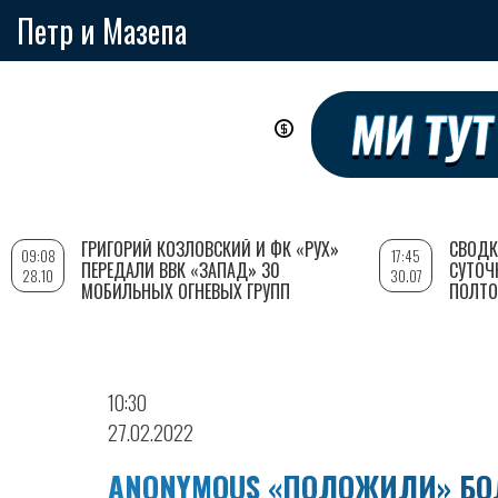
Петр и Мазепа
Перейти
к
основному
содержанию
ГРИГОРИЙ КОЗЛОВСКИЙ И ФК «РУХ»
СВОДК
09:08
17:45
ПЕРЕДАЛИ ВВК «ЗАПАД» 30
СУТОЧ
28.10
30.07
МОБИЛЬНЫХ ОГНЕВЫХ ГРУПП
ПОЛТО
10:30
27.02.2022
ANONYMOUS «ПОЛОЖИЛИ» БОЛ