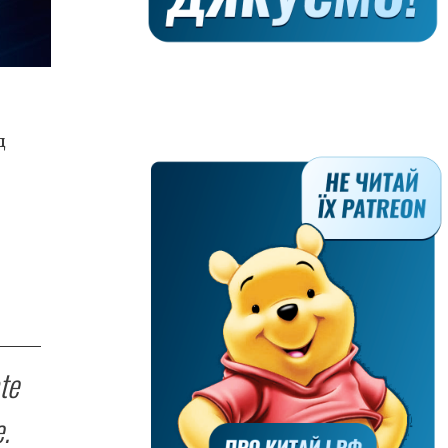
д
te
.