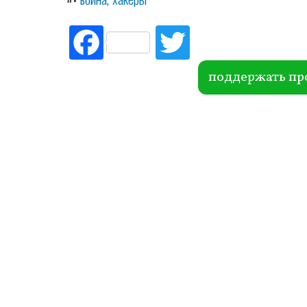
Fac
Tw
ebo
itte
ok
r
поддержать пр