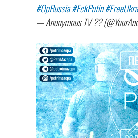
#OpRussia
#FckPutin
#FreeUkra
— Anonymous TV ?? (@YourAn