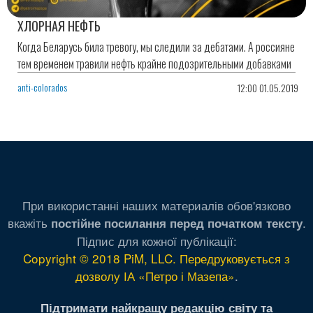
ХЛОРНАЯ НЕФТЬ
Когда Беларусь била тревогу, мы следили за дебатами. А россияне
тем временем травили нефть крайне подозрительными добавками
anti-colorados
12:00 01.05.2019
При використанні наших материалів обов'язково
вкажіть
.
постійне посилання перед початком тексту
Підпис для кожної публікації:
Copyright © 2018 PiM, LLC. Передруковується з
дозволу ІА «Петро і Мазепа»
.
Підтримати найкращу редакцію світу та