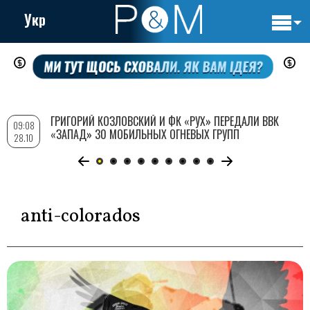
Укр
Основн
Перейти
навигац
к
основному
содержанию
ГРИГОРИЙ КОЗЛОВСКИЙ И ФК «РУХ» ПЕРЕДАЛИ ВВК
09:08
«ЗАПАД» 30 МОБИЛЬНЫХ ОГНЕВЫХ ГРУПП
28.10
anti-colorados