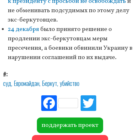
к президенту с просьбой не освобождать
и
не обменивать подсудимых по этому делу
экс-беркутовцев.
24 декабря
было принято решение о
продлении экс-беркутовцам меры
пресечения, а боевики обвинили Украину в
нарушении соглашений по их выдаче.
#
суд
Евромайдан
Беркут
убийство
Fac
Tw
ebo
itte
ok
r
поддержать проект