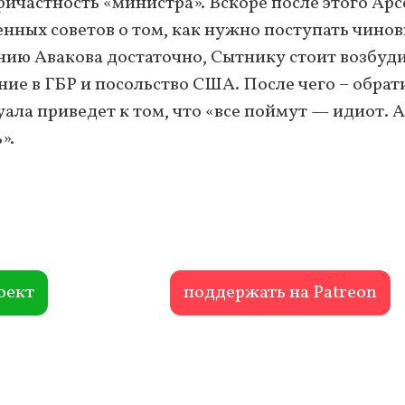
ричастность «министра». Вскоре после этого Арс
нных советов о том, как нужно поступать чино
нию Авакова достаточно, Сытнику стоит возбуд
ние в ГБР и посольство США. После чего – обрат
ала приведет к том, что «все поймут — идиот. А
».
оект
поддержать на Patreon