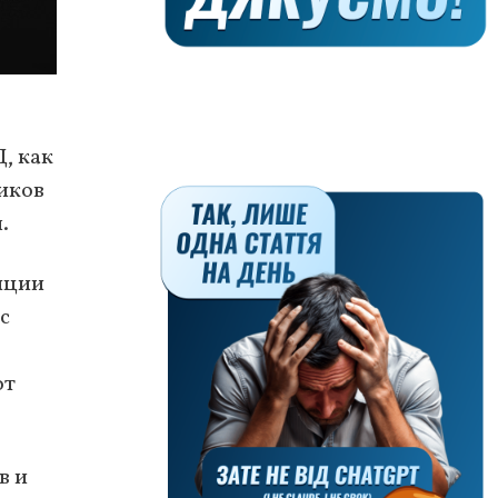
, как
виков
.
иции
с
от
в и