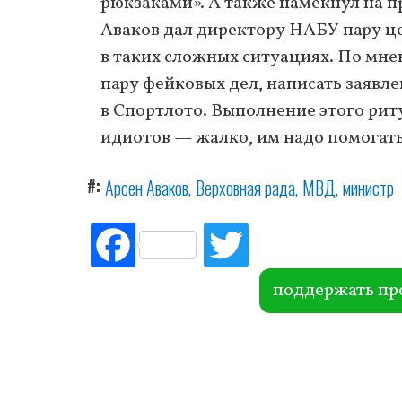
рюкзаками». А также намекнул на п
Аваков дал директору НАБУ пару це
в таких сложных ситуациях. По мне
пару фейковых дел, написать заявле
в Спортлото. Выполнение этого риту
идиотов — жалко, им надо помогать
#
Арсен Аваков
Верховная рада
МВД
министр
Fac
Tw
ebo
itte
ok
r
поддержать пр