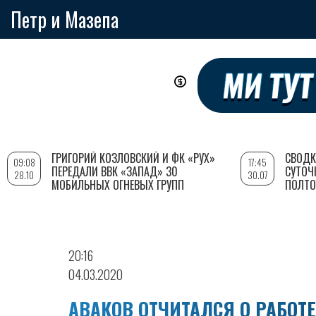
Петр и Мазепа
Перейти
к
основному
содержанию
ГРИГОРИЙ КОЗЛОВСКИЙ И ФК «РУХ»
СВОДК
09:08
17:45
ПЕРЕДАЛИ ВВК «ЗАПАД» 30
СУТОЧ
28.10
30.07
МОБИЛЬНЫХ ОГНЕВЫХ ГРУПП
ПОЛТО
20:16
04.03.2020
АВАКОВ ОТЧИТАЛСЯ О РАБОТ