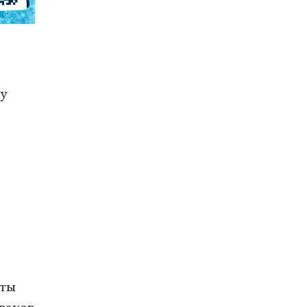
ру
оты