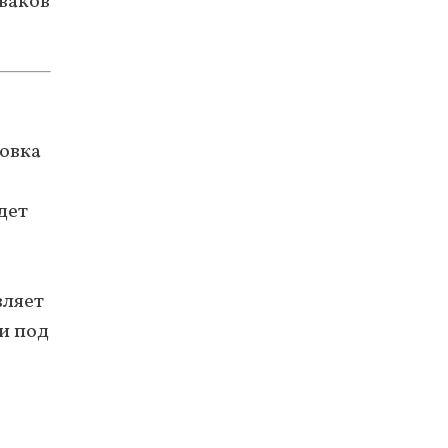
ваков
товка
дет
вляет
и под