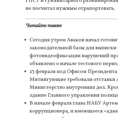
ГПСУ и гуманитарного разминировани
не посчитал нужным отрапортовать.
Читайте также
Сегодня утром Аваков начал готовит
законодательной базы для выписки
фотовидеофиксации нарушений пра
объявлено о начале тестового перио
23 февраля под Офисом Президент
Митингующие требовали отставки А
Министерство внутренних дел. Кро
здание Главного управления полици
В начале февраля глава НАБУ Арте
коррупционера, и имеющееся «адми