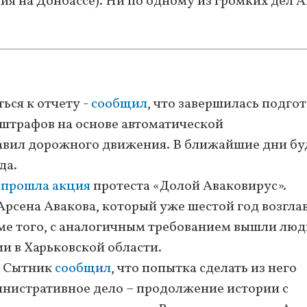
я на Донбассе). Ни по одному из громких дел А
ься к отчету -
сообщил
, что завершилась подго
 штрафов на основе автоматической
вил дорожного движения. В ближайшие дни бу
да.
а
прошла акция
протеста «Долой Аваковирус».
рсена Авакова, который уже шестой год возгла
ме того, с аналогичным требованием вышли люд
и в Харьковской области.
м Сытник
сообщил
, что попытка сделать из него
нистративное дело – продолжение истории с