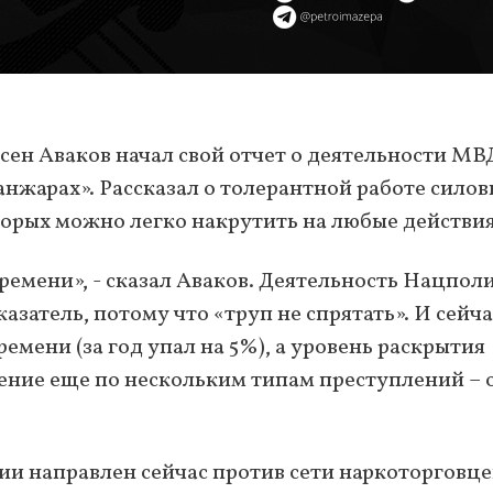
ен Аваков начал свой отчет о деятельности МВД
анжарах». Рассказал о толерантной работе сило
торых можно легко накрутить на любые действия
ремени», - сказал Аваков. Деятельность Нацпол
азатель, потому что «труп не спрятать». И сейча
емени (за год упал на 5%), а уровень раскрытия
дение еще по нескольким типам преступлений – 
 направлен сейчас против сети наркоторговце