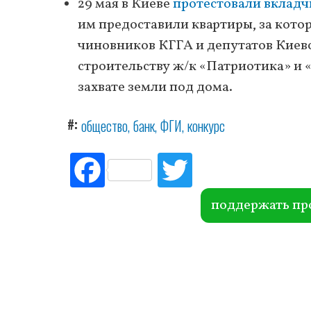
29 мая в Киеве
протестовали вкладч
им предоставили квартиры, за котор
чиновников КГГА и депутатов Киевс
строительству ж/к «Патриотика» и 
захвате земли под дома.
#
общество
банк
ФГИ
конкурс
Fac
Tw
ebo
itte
ok
r
поддержать пр