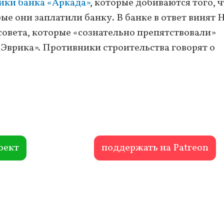
ики банка «Аркада»
, которые добиваются того, 
ые они заплатили банку. В банке в ответ винят 
овета, которые «сознательно препятствовали»
«Эврика». Противники строительства говорят о
оект
поддержать на Patreon