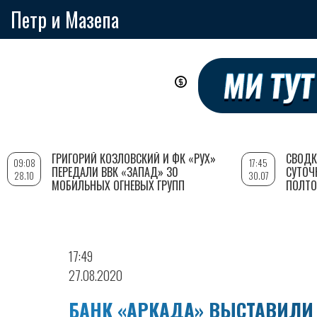
Петр и Мазепа
Перейти
к
основному
содержанию
ГРИГОРИЙ КОЗЛОВСКИЙ И ФК «РУХ»
СВОДК
09:08
17:45
ПЕРЕДАЛИ ВВК «ЗАПАД» 30
СУТОЧ
28.10
30.07
МОБИЛЬНЫХ ОГНЕВЫХ ГРУПП
ПОЛТО
17:49
27.08.2020
БАНК «АРКАДА» ВЫСТАВИЛИ