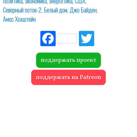
политика
экономика
энергетика
США
Северный поток-2
Белый дом
Джо Байден
Амос Хохштейн
Fac
Tw
ebo
itte
ok
r
поддержать проект
поддержать на Patreon