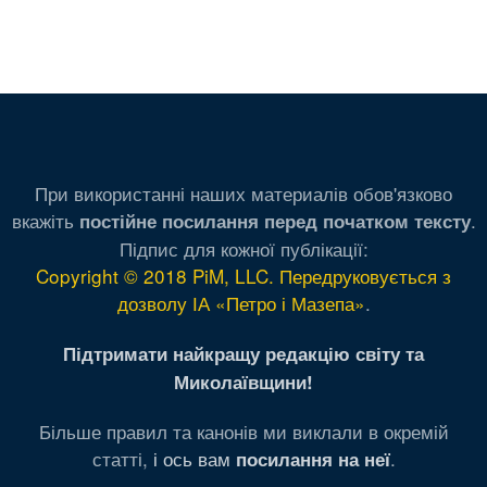
При використанні наших материалів обов'язково
вкажіть
.
постійне посилання перед початком тексту
Підпис для кожної публікації:
Copyright © 2018 PiM, LLC. Передруковується з
дозволу ІА «Петро і Мазепа»
.
Підтримати найкращу редакцію світу та
Миколаївщини!
Більше правил та канонів ми виклали в окремій
статті,
і ось вам
.
посилання на неї