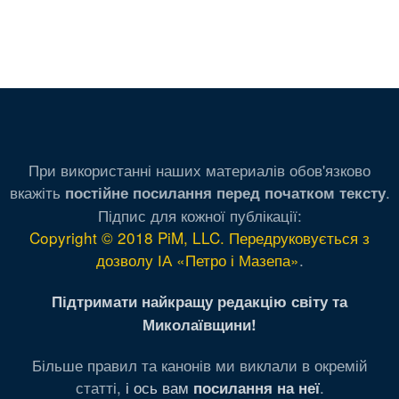
При використанні наших материалів обов'язково
вкажіть
.
постійне посилання перед початком тексту
Підпис для кожної публікації:
Copyright © 2018 PiM, LLC. Передруковується з
дозволу ІА «Петро і Мазепа»
.
Підтримати найкращу редакцію світу та
Миколаївщини!
Більше правил та канонів ми виклали в окремій
статті,
і ось вам
.
посилання на неї