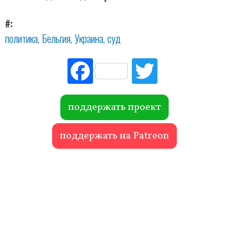
#
политика
Бельгия
Украина
суд
Fac
Tw
ebo
itte
ok
r
поддержать проект
поддержать на Patreon