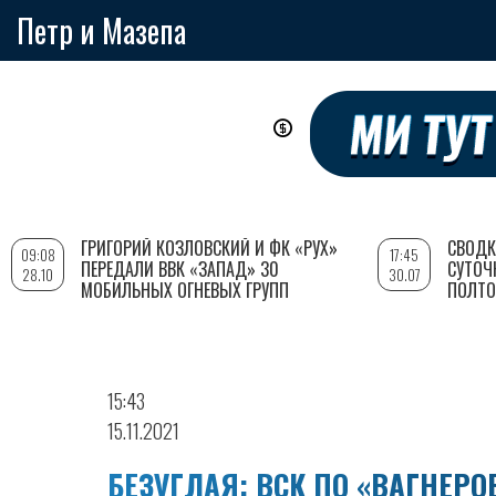
Петр и Мазепа
Перейти
к
основному
содержанию
ГРИГОРИЙ КОЗЛОВСКИЙ И ФК «РУХ»
СВОДК
09:08
17:45
ПЕРЕДАЛИ ВВК «ЗАПАД» 30
СУТОЧ
28.10
30.07
МОБИЛЬНЫХ ОГНЕВЫХ ГРУПП
ПОЛТО
15:43
15.11.2021
БЕЗУГЛАЯ: ВСК ПО «ВАГНЕ