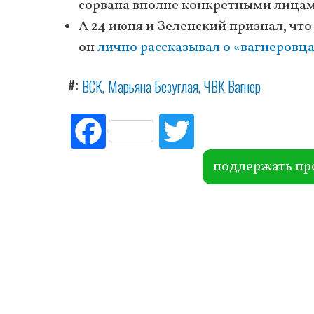
сорвана вполне конкретными лицам
А 24 июня и Зеленский признал, что
он
лично рассказывал о «вагнеровц
#
ВСК
Марьяна Безуглая
ЧВК Вагнер
Fac
Tw
ebo
itte
ok
r
поддержать пр