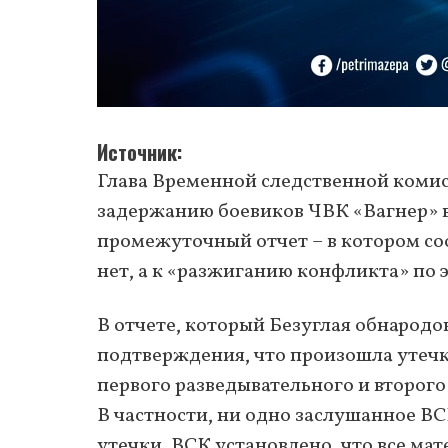
Источник
Глава Временной следственной комис
задержанию боевиков ЧВК «Вагнер» в
промежуточный отчет – в котором с
нет, а к «разжиганию конфликта» по
В отчете, который Безуглая обнародо
подтверждения, что произошла утечк
первого разведывательного и второго
В частности, ни одно заслушанное ВС
утечки. ВСК установлено, что все ма