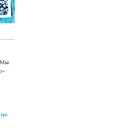
 Мы
р»
 по