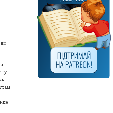
оно
ли
оту
ак
тутам
ские