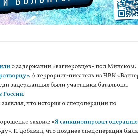
или
о задержании «вагнеровцев» под Минском.
иротворцу»
. А террорист-писатель из ЧВК «Вагне
среди задержанных были участники батальона.
в России
.
 заявлял, что история о спецоперации по
орошенко заявил: «
Я санкционировал операцию
оду». И добавил, что позднее спецоперация была