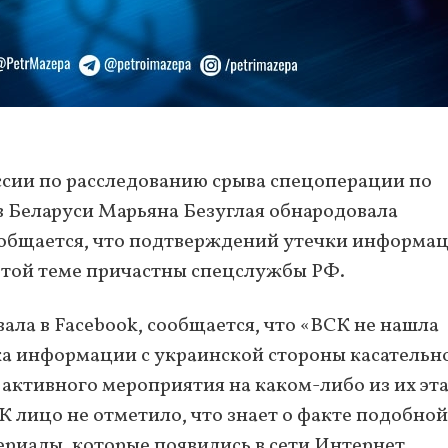
сии по расследованию срыва спецоперации по
 Беларуси Марьяна Безуглая обнародовала
ообщается, что подтверждений утечки информа
 этой теме причастны спецслужбы РФ.
вала в Facebook, сообщается, что «ВСК не нашла
а информации с украинской стороны касательн
 активного мероприятия на каком-либо из их эта
К лицо не отметило, что знает о факте подобной
териалы, которые появились в сети Интернет