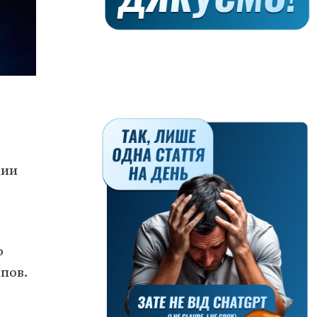
ции
о
пов.