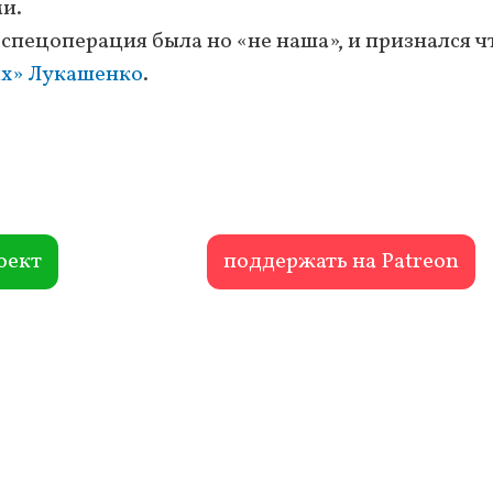
и.
 спецоперация была но «не наша», и признался ч
ах» Лукашенко
.
оект
поддержать на Patreon