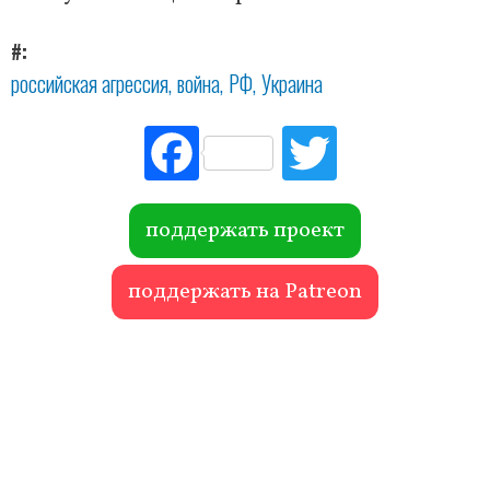
#
российская агрессия
война
РФ
Украина
Fac
Tw
ebo
itte
ok
r
поддержать проект
поддержать на Patreon