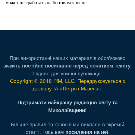
При використанні наших материалів обов'язково
вкажіть
.
постійне посилання перед початком тексту
Підпис для кожної публікації:
Copyright © 2018 PiM, LLC. Передруковується з
дозволу ІА «Петро і Мазепа»
.
Підтримати найкращу редакцію світу та
Миколаївщини!
Більше правил та канонів ми виклали в окремій
статті,
і ось вам
.
посилання на неї