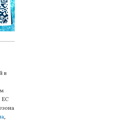
й в
ом
м ЕС
езона
ла
,