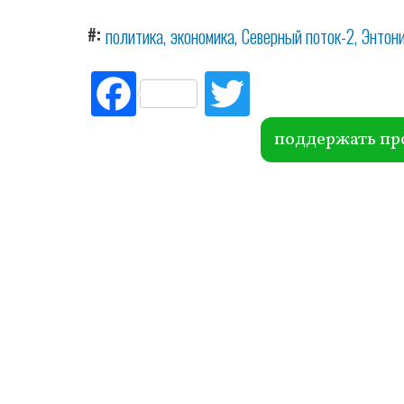
#
политика
экономика
Северный поток-2
Энтон
Fac
Tw
ebo
itte
ok
r
поддержать пр