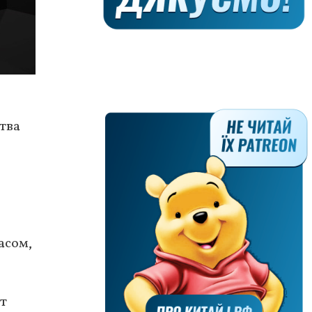
тва
асом,
т