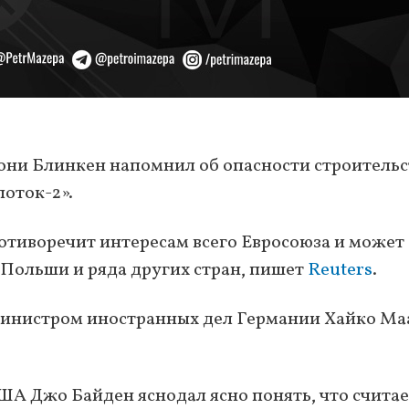
они Блинкен напомнил об опасности строительс
поток-2».
ротиворечит интересам всего Евросоюза и может
 Польши и ряда других стран, пишет
Reuters
.
министром иностранных дел Германии Хайко Ма
ША Джо Байден яснодал ясно понять, что считае