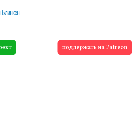
и Блинкен
оект
поддержать на Patreon