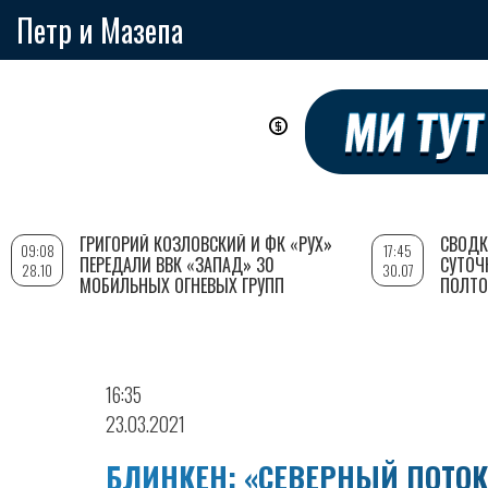
Петр и Мазепа
Перейти
к
основному
содержанию
ГРИГОРИЙ КОЗЛОВСКИЙ И ФК «РУХ»
СВОДК
09:08
17:45
ПЕРЕДАЛИ ВВК «ЗАПАД» 30
СУТОЧ
28.10
30.07
МОБИЛЬНЫХ ОГНЕВЫХ ГРУПП
ПОЛТО
16:35
23.03.2021
БЛИНКЕН: «СЕВЕРНЫЙ ПОТОК