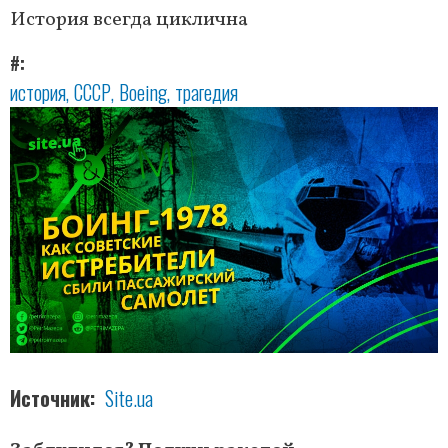
История всегда циклична
#
история
СССР
Boeing
трагедия
Источник
Site.ua