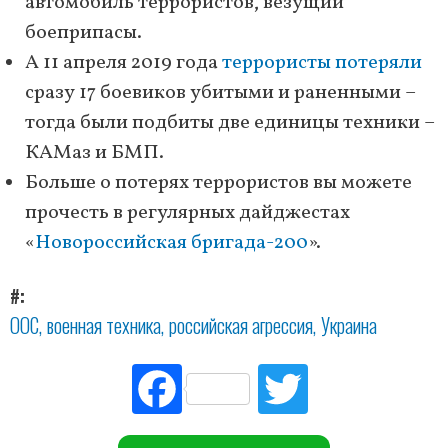
автомобиль террористов, везущий
боеприпасы.
А 11 апреля 2019 года
террористы потеряли
сразу 17 боевиков убитыми и раненными –
тогда были подбиты две единицы техники –
КАМаз и БМП.
Больше о потерях террористов вы можете
прочесть в регулярных дайджестах
«
Новороссийская бригада-200
».
#
ООС
военная техника
российская агрессия
Украина
Fac
Tw
ebo
itte
ok
r