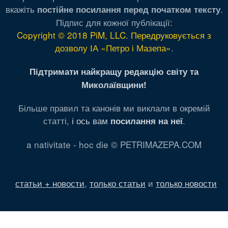
вкажіть
.
постійне посилання перед початком тексту
Підпис для кожної публікації:
Copyright © 2018 PiM, LLC. Передруковується з
дозволу ІА «Петро і Мазепа»
.
Підтримати найкращу редакцію світу та
Миколаївщини!
Більше правил та канонів ми виклали в окремій
статті,
і ось вам
.
посилання на неї
a nativitate - hoc die © PETRIMAZEPA.COM
статьи + новости
,
только статьи
и
только новости