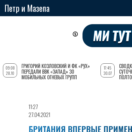
Петр и Мазепа
Перейти
к
основному
содержанию
ГРИГОРИЙ КОЗЛОВСКИЙ И ФК «РУХ»
СВОДК
09:08
17:45
ПЕРЕДАЛИ ВВК «ЗАПАД» 30
СУТОЧ
28.10
30.07
МОБИЛЬНЫХ ОГНЕВЫХ ГРУПП
ПОЛТО
11:27
27.04.2021
БРИТАНИЯ ВПЕРВЫЕ ПРИМЕН