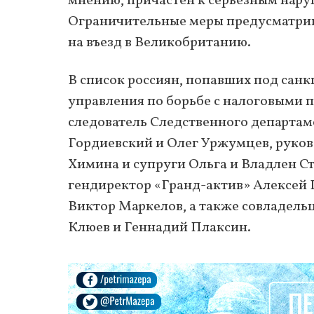
мнению, причастен к серьезным нару
Ограничительные меры предусматрив
на въезд в Великобританию.
В список россиян, попавших под санк
управления по борьбе с налоговыми
следователь Следственного департам
Гордиевский и Олег Уржумцев, руков
Химина и супруги Ольга и Владлен С
гендиректор «Гранд-актив» Алексей
Виктор Маркелов, а также совладел
Клюев и Геннадий Плаксин.