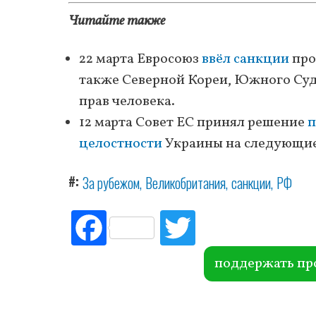
Читайте также
22 марта Евросоюз
ввёл санкции
про
также Северной Кореи, Южного Суд
прав человека.
12 марта Совет ЕС принял решение
п
целостности
Украины на следующие
#
За рубежом
Великобритания
санкции
РФ
Fac
Tw
ebo
itte
ok
r
поддержать пр