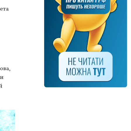
ета
ова,
 и
й