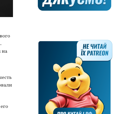
ового
.
 на
честь
овали
 его