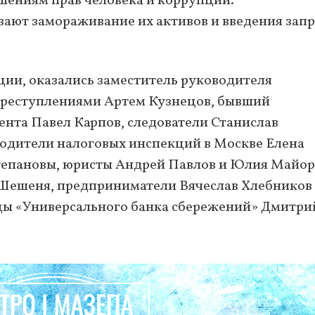
шениям прав человека и коррупции.
ают замораживание их активов и введения запр
ции, оказались заместитель руководителя
 преступлениями Артем Кузнецов, бывший
ента Павел Карпов, следователи Станислав
одители налоговых инспекций в Москве Елена
тепановы, юристы Андрей Павлов и Юлия Майор
 Шешеня, предприниматели Вячеслав Хлебников
ьцы «Универсального банка сбережений» Дмитри