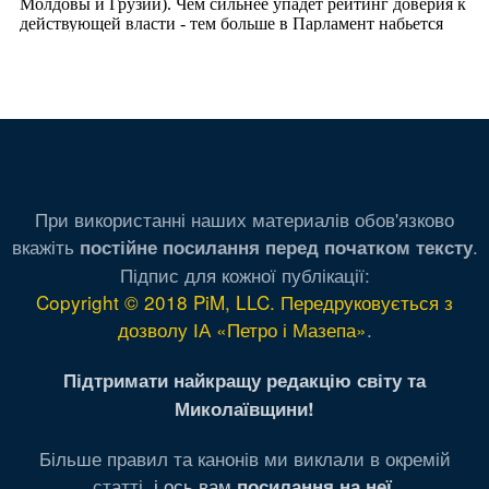
При використанні наших материалів обов'язково
вкажіть
.
постійне посилання перед початком тексту
Підпис для кожної публікації:
Copyright © 2018 PiM, LLC. Передруковується з
дозволу ІА «Петро і Мазепа»
.
Підтримати найкращу редакцію світу та
Миколаївщини!
Більше правил та канонів ми виклали в окремій
статті,
і ось вам
.
посилання на неї