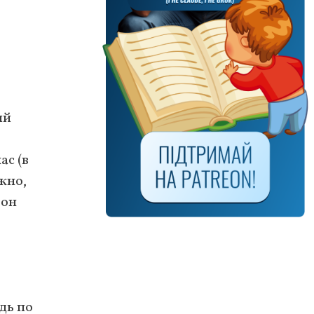
ий
ас (в
жно,
 он
дь по