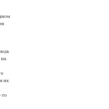
едном
ия
нюдь
 на
те
я их
й-то