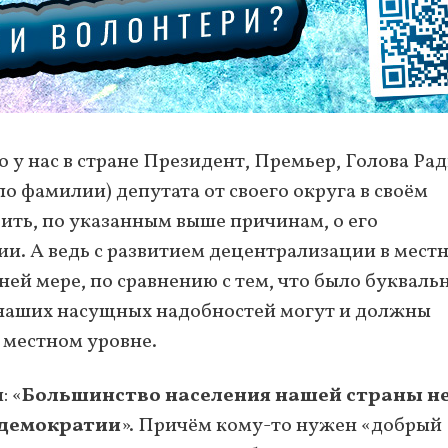
то у нас в стране Президент, Премьер, Голова Рад
 по фамилии) депутата от своего округа в своём
рить, по указанным выше причинам, о его
ии. А ведь с развитием децентрализации в мест
ей мере, по сравнению с тем, что было букваль
 наших насущных надобностей могут и должны
 местном уровне.
: «
Большинство населения нашей страны н
 демократии
». Причём кому-то нужен «добрый