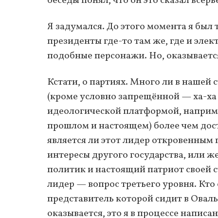
беседы понял, что он это сказал всерь
Я задумался. До этого момента я был 
президенты где-то там же, где и элек
подобные персонажи. Но, оказывается,
Кстати, о партиях. Много ли в наше
(кроме условно запрещённой — ха-ха 
идеологической платформой, например
прошлом и настоящем) более чем дос
является ли этот лидер откровенным 
интересы другого государства, или ж
политик и настоящий патриот своей с
лидер — вопрос третьего уровня. Кт
представитель которой сидит в Ова
оказывается, это я в процессе написан