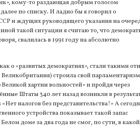
ник», кому-то раздающая добрым голосом
алее по списку. И ладно бы я говорил о
СССР и ждущих руководящего указания на очер
чиной такой ситуации я считаю то, что демократ
оворя, свалилась в 1991 году на абсолютно
 как о «развитых демократиях», стали такими от
— Великобритания) строила свой парламентаризм
«Великой хартии вольностей» и пройдя через
нные Штаты 340 лет назад возникли в результа
 «Нет налогов без представительства!» А сегодн
твенного устройства показывает такой запас
 Белом доме за два года не смог, по сути, в како