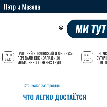
Петр и Мазепа
Перейти
к
основному
содержанию
ГРИГОРИЙ КОЗЛОВСКИЙ И ФК «РУХ»
СВОДК
09:08
17:45
ПЕРЕДАЛИ ВВК «ЗАПАД» 30
СУТОЧ
28.10
30.07
МОБИЛЬНЫХ ОГНЕВЫХ ГРУПП
ПОЛТО
Станислав Завгородний
ЧТО ЛЕГКО ДОСТАЁТСЯ