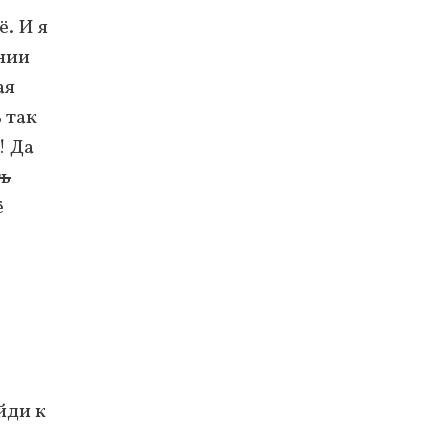
. И я
ании
ая
 так
! Да
ть
ё
йди к