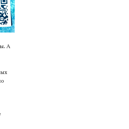
ы. А
ных
но
е