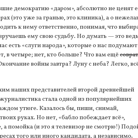
вшие демократию «даром», абсолютно не ценят её
рах (это уже за гранью, это клиника), а о нежел
ходить к нему ответственно, понимая, что выбир
, вручаешь ему свою судьбу. Но думать — это ведь
нас есть «слуги народа», которые о нас подумают
нет, в четыре; нет, кто больше? Что вам ещё
совра
кончание войны завтра? Луну с неба? Легко, вс
ихим наших представителей второй древнейшей
 журналистика стала одной из популярнейших
каждом утюге. Казалось бы, пиши, снимай,
воих руках. Но нет, «бабло побеждает всё»,
 а помойка (и это я телевизор не смотрю!) Подо
ресах того или иного кандидата, а независимо.