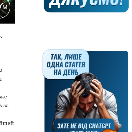
ь
м
т
оже
ь за
ейшей