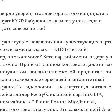
ёз!
твёрдо уверен, что электорат этого кандидата в
торат ЮВТ: бабушки со скамеек у подъезда и
 это совсем не так!
й стране существовавших или существующих парт
со слезами на глазах — КПУ) с чёткой
, по экономике? Зато партий имени лидера у н
таточно. Причём в данном контексте даже не ва
популистом с вилами или с косой, продвигает ли
е он на самом деле серьёзный и авторитетный
траны. Нет идеологии — нет партии, я считаю. А
о сейчас лидер Республиканской партии США,
льном кабинете? Ронна Ромни-МакДэниэл,
ия этого текста нагуглил. Кто слыхал о ней? А ве