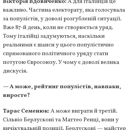
Вікторія Вдовиченко:
А для італійців це
важливо. Частина електорату, яка голосувала
за популістів, у доволі розгубленій ситуації.
Вже 87-й день, коли не створюється уряд.
Тому італійці задумуються, наскільки
реальними є шанси у цього популістично
спрямованого політичного уряду стати
потугою Євросоюзу. У чому є доволі велика
дискусія.
​— А може, рейтинг популістів, навпаки,
виросте?
Тарас Семенюк:
А може виграти й третій.
Сільвіо Берлусконі та Маттео Ренці, вони у
вичікувальній позиції. Берлусконі — майстер