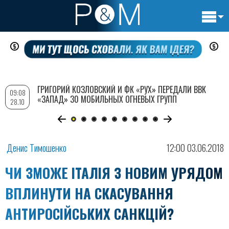
Основн
Перейти
навигац
к
основному
содержанию
ГРИГОРИЙ КОЗЛОВСКИЙ И ФК «РУХ» ПЕРЕДАЛИ ВВК
09:08
«ЗАПАД» 30 МОБИЛЬНЫХ ОГНЕВЫХ ГРУПП
28.10
Денис Тимошенко
12:00 03.06.2018
ЧИ ЗМОЖЕ ІТАЛІЯ З НОВИМ УРЯДОМ
ВПЛИНУТИ НА СКАСУВАННЯ
АНТИРОСІЙСЬКИХ САНКЦІЙ?