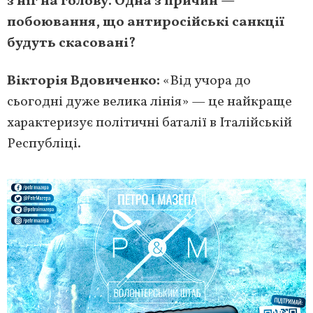
з ніг на голову. Одна з причин —
побоювання, що антиросійські санкції
будуть скасовані?
Вікторія Вдовиченко:
«Від учора до
сьогодні дуже велика лінія» — це найкраще
характеризує політичні баталії в Італійській
Республіці.