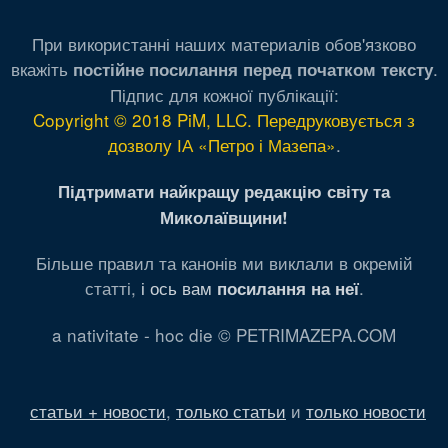
При використанні наших материалів обов'язково
вкажіть
.
постійне посилання перед початком тексту
Підпис для кожної публікації:
Copyright © 2018 PiM, LLC. Передруковується з
дозволу ІА «Петро і Мазепа»
.
Підтримати найкращу редакцію світу та
Миколаївщини!
Більше правил та канонів ми виклали в окремій
статті,
і ось вам
.
посилання на неї
a nativitate - hoc die © PETRIMAZEPA.COM
статьи + новости
,
только статьи
и
только новости