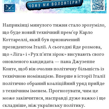
Наприкінці минулого тижня стало зрозуміло,
що буде новий технічний прем’єр Карло
Коттареллі, який був призначений
президентом Італії. А сьогодні йде розмова,
що «Ліга» і «Рух п’яти зірок» висувають свого
оновленого кандидата — пана Джузеппе
Конте, щоб він очолив політичну більшість із
технічною номінацією. Вперше в історії Італії
політично обраний коаліційний уряд прийде
з технічним іменем. Прогнозувати, чим це
може закінчитися, насправді дуже важко і ще
складніше, ніж українську політику.