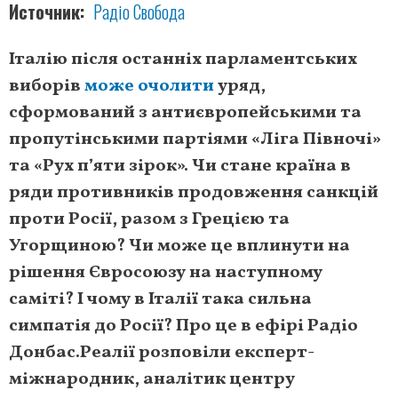
Источник
Радіо Свобода
Італію після останніх парламентських
виборів
може очолити
уряд,
сформований з антиєвропейськими та
пропутінськими партіями «Ліга Півночі»
та «Рух п’яти зірок». Чи стане країна в
ряди противників продовження санкцій
проти Росії, разом з Грецією та
Угорщиною? Чи може це вплинути на
рішення Євросоюзу на наступному
саміті? І чому в Італії така сильна
симпатія до Росії? Про це в ефірі Радіо
Донбас.Реалії розповіли експерт-
міжнародник, аналітик центру