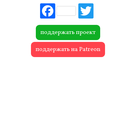
Fac
Tw
ebo
itte
ok
r
поддержать проект
поддержать на Patreon