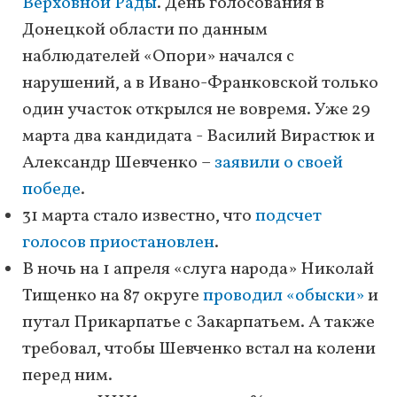
Верховной Рады
. День голосования в
Донецкой области по данным
наблюдателей «Опори» начался с
нарушений, а в Ивано-Франковской только
один участок открылся не вовремя. Уже 29
марта два кандидата - Василий Вирастюк и
Александр Шевченко –
заявили о своей
победе
.
31 марта стало известно, что
подсчет
голосов приостановлен
.
В ночь на 1 апреля «слуга народа» Николай
Тищенко на 87 округе
проводил «обыски»
и
путал Прикарпатье с Закарпатьем. А также
требовал, чтобы Шевченко встал на колени
перед ним.