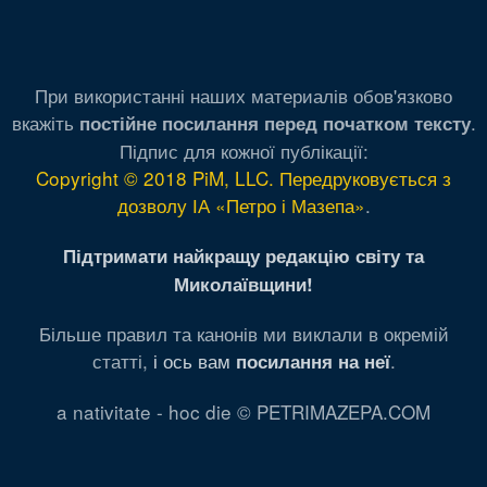
При використанні наших материалів обов'язково
вкажіть
.
постійне посилання перед початком тексту
Підпис для кожної публікації:
Copyright © 2018 PiM, LLC. Передруковується з
дозволу ІА «Петро і Мазепа»
.
Підтримати найкращу редакцію світу та
Миколаївщини!
Більше правил та канонів ми виклали в окремій
статті,
і ось вам
.
посилання на неї
a nativitate - hoc die © PETRIMAZEPA.COM