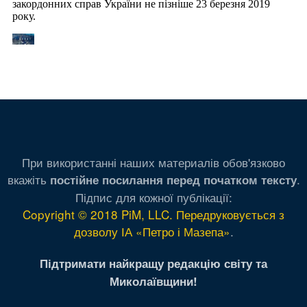
При використанні наших материалів обов'язково
вкажіть
.
постійне посилання перед початком тексту
Підпис для кожної публікації:
Copyright © 2018 PiM, LLC. Передруковується з
дозволу ІА «Петро і Мазепа»
.
Підтримати найкращу редакцію світу та
Миколаївщини!