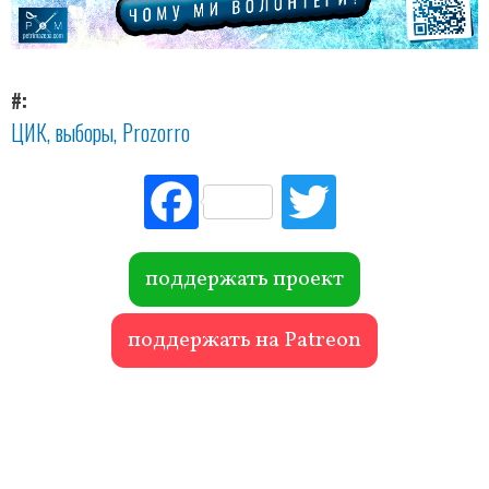
#
ЦИК
выборы
Prozorro
Fac
Tw
ebo
itte
ok
r
поддержать проект
поддержать на Patreon