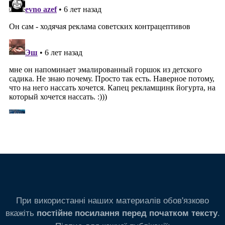
При використанні наших материалів обов'язково
вкажіть
.
постійне посилання перед початком тексту