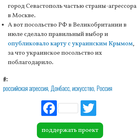
город Севастополь частью страны-агрессора
в Москве.
А вот посольство РФ в Великобритании в
июле сделало правильный выбор и
опубликовало карту с украинским Крымом
,
за что украинское посольство их
поблагодарило.
#
российская агрессия
Донбасс
искусство
Россия
Fac
Tw
ebo
itte
ok
r
поддержать проект