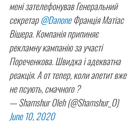
мені зателефонував Генеральний
секретар
@Danone
Франція Матіас
Вішера. Компанія припиняє
рекламну кампанію за участі
Пореченкова. Швидка і адекватна
реакція. А от тепер, коли апетит вже
не псують, смачного ?
— Shamshur Oleh (@Shamshur_O)
June 10, 2020