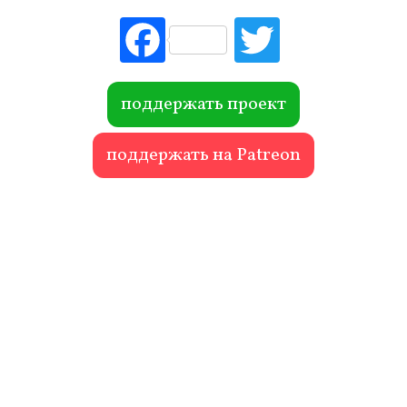
Fac
Tw
ebo
itte
ok
r
поддержать проект
поддержать на Patreon