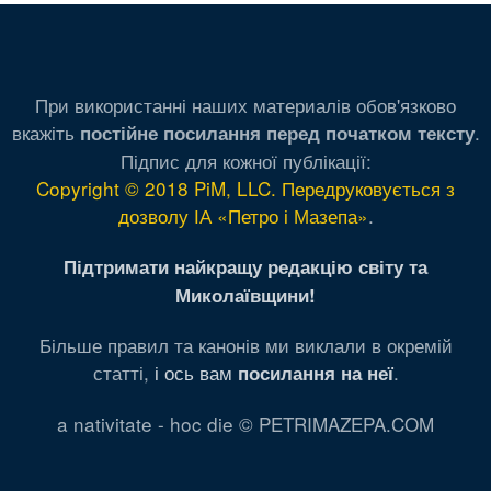
При використанні наших материалів обов'язково
вкажіть
.
постійне посилання перед початком тексту
Підпис для кожної публікації:
Copyright © 2018 PiM, LLC. Передруковується з
дозволу ІА «Петро і Мазепа»
.
Підтримати найкращу редакцію світу та
Миколаївщини!
Більше правил та канонів ми виклали в окремій
статті,
і ось вам
.
посилання на неї
a nativitate - hoc die © PETRIMAZEPA.COM