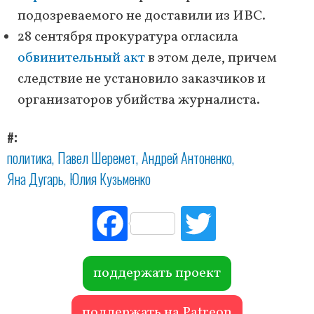
подозреваемого не доставили из ИВС.
28 сентября прокуратура огласила
обвинительный акт
в этом деле, причем
следствие не установило заказчиков и
организаторов убийства журналиста.
#
политика
Павел Шеремет
Андрей Антоненко
Яна Дугарь
Юлия Кузьменко
Fac
Tw
ebo
itte
ok
r
поддержать проект
поддержать на Patreon